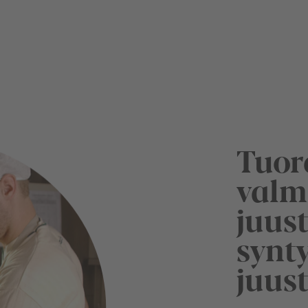
Tuor
valm
juus
synty
juus