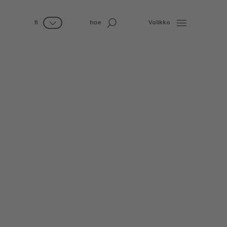
fi
hae
Valikko