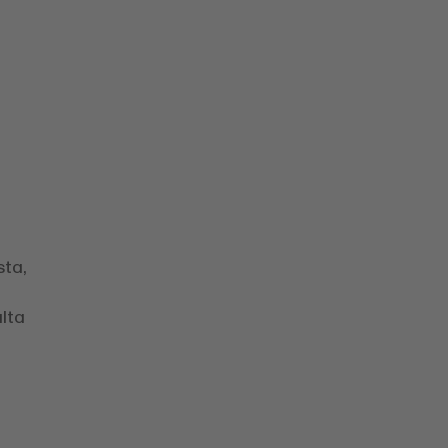
sta,
lta