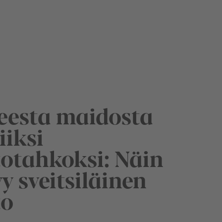
eesta maidosta
iiksi
totahkoksi: Näin
y sveitsiläinen
to