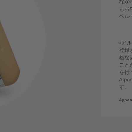
ながら
もお
ベル
«ア
登録
格な
こと
を行
Alp
す。
Appenz