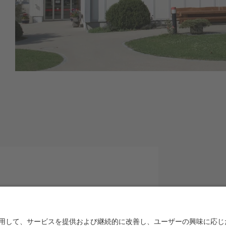
Schaukäserei AG