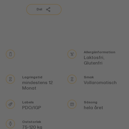
Del
Allergiinformation
Laktosfri,
Glutenfri
Lagringstid
Smak
mindestens 12
Vollaromatisch
Monat
Labels
Säsong
PDO/IGP
hela året
Oststorlek
75-120 kg