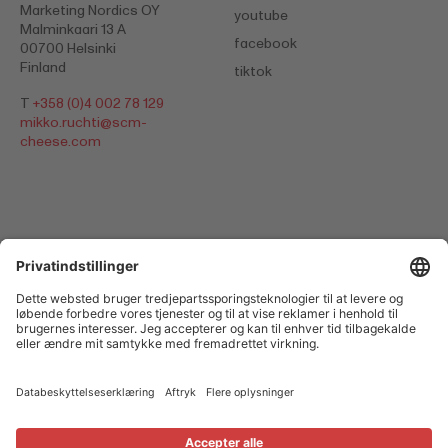
Marketing Nordics OY
youtube
Malminkaari 13 A
facebook
00700 Helsinki
Finland
tiktok
T
+358 (0)4 002 78 129
mikko.ruchti@scm-
cheese.com
Databeskyttelseserklæring
Aftryk
Cookies
© 2026 Switzerland Cheese Marketing