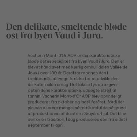
Den delikate, smeltende bløde
ost fra byen Vaud i Jura.
Vacherin Mont-d'Or AOP er den karakteristiske
bløde ostespecialitet fra byen Vaud i Jura. Den er
blevet håndlavet med kærlig omhu i dalen Vallée de
Joux i over 100 år. Derefter modnes den i
traditionelle affinage-kældre for at udvikle den
delikate, milde smag. Det lokale fyrretræ giver
osten dens karakteristiske, udsøgte strejf af
tannin. Vacherin Mont-d'Or AOP blev oprindeligt
produceret fra oktober og indtil foråret, fordi der
plejede at være mangel på mælk indtil da på grund
af produktionen af de store Gruyére-hjul. Det blev
derfor en tradition. I dag produceres den fra sidst i
september til april.