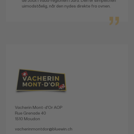
de Joux i Vaud-regionen i Jura. Den er simpelthen
uimodståelig, når den nydes direkte fra ovnen.
Vacherin Mont-d'Or AOP
Rue Grenade 40
1510 Moudon
vacherinmontdor@
bluewin.ch