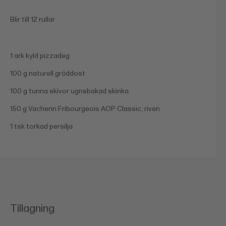
Blir till 12 rullar
1 ark kyld pizzadeg
100 g naturell gräddost
100 g tunna skivor ugnsbakad skinka
150 g Vacherin Fribourgeois AOP Classic, riven
1 tsk torkad persilja
Tillagning