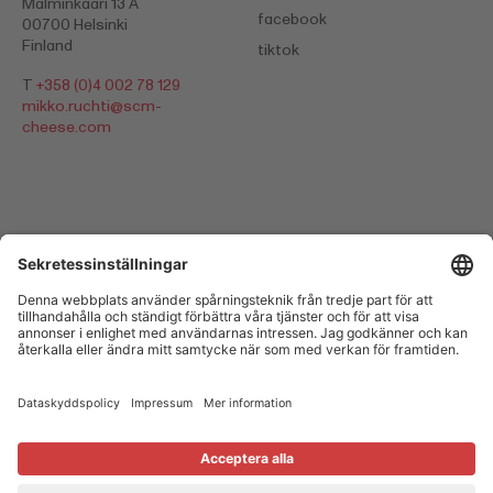
Malminkaari 13 A
facebook
00700 Helsinki
Finland
tiktok
T
+358 (0)4 002 78 129
mikko.ruchti@scm-
cheese.com
Dataskyddspolicy
Impressum
Cookies
© 2026 Switzerland Cheese Marketing